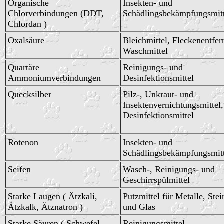
Organische
Insekten- und
Chlorverbindungen (DDT,
Schädlingsbekämpfungsmitt
Chlordan )
Oxalsäure
Bleichmittel, Fleckenentfer
Waschmittel
Quartäre
Reinigungs- und
Ammoniumverbindungen
Desinfektionsmittel
Quecksilber
Pilz-, Unkraut- und
Insektenvernichtungsmittel,
Desinfektionsmittel
Rotenon
Insekten- und
Schädlingsbekämpfungsmitt
Seifen
Wasch-, Reinigungs- und
Geschirrspülmittel
Starke Laugen ( Ätzkali,
Putzmittel für Metalle, Stei
Ätzkalk, Ätznatron )
und Glas
Starke Säuren ( Schwefel-,
Reinigungsmittel,