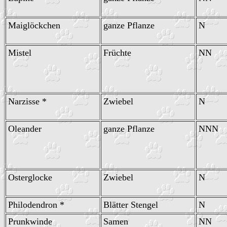
Maiglöckchen
ganze Pflanze
N
Mistel
Früchte
NN
Narzisse *
Zwiebel
N
Oleander
ganze Pflanze
NNN
Osterglocke
Zwiebel
N
Philodendron *
Blätter Stengel
N
Prunkwinde
Samen
NN