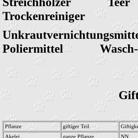
Streichhölzer 
Trockenreiniger
Unkrautvernichtungsm
Poliermittel Wasch- u
Gif
Pflanze
giftiger Teil
Giftigke
Akelei
ganze Pflanze
NN