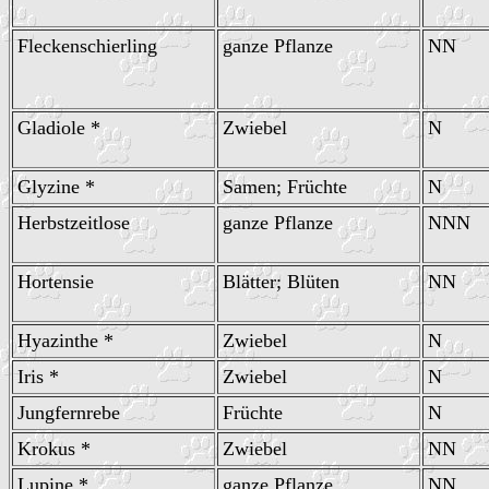
Fleckenschierling
ganze Pflanze
NN
Gladiole *
Zwiebel
N
Glyzine *
Samen; Früchte
N
Herbstzeitlose
ganze Pflanze
NNN
Hortensie
Blätter; Blüten
NN
Hyazinthe *
Zwiebel
N
Iris *
Zwiebel
N
Jungfernrebe
Früchte
N
Krokus *
Zwiebel
NN
Lupine *
ganze Pflanze
NN