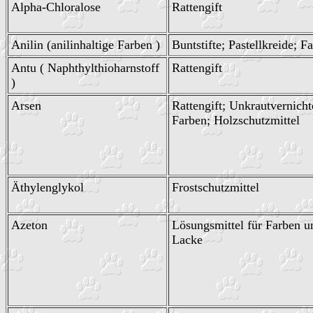
Alpha-Chloralose
Rattengift
Anilin (anilinhaltige Farben )
Buntstifte; Pastellkreide; F
Antu ( Naphthylthioharnstoff
Rattengift
)
Arsen
Rattengift; Unkrautvernicht
Farben; Holzschutzmittel
Äthylenglykol
Frostschutzmittel
Azeton
Lösungsmittel für Farben u
Lacke